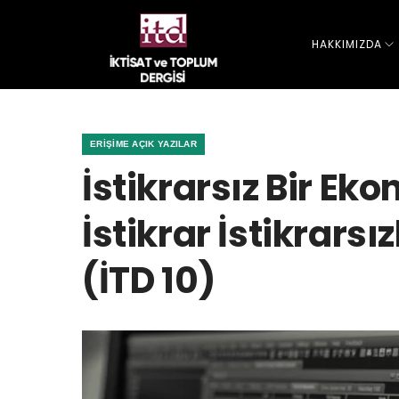
HAKKIMIZDA
ERIŞIME AÇIK YAZILAR
İstikrarsız Bir Eko
İstikrar İstikrarsı
(İTD 10)