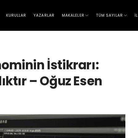
KURULLAR
YAZARLAR
MAKALELER
TÜM SAYILAR
İ
nominin İstikrarı:
zlıktır – Oğuz Esen