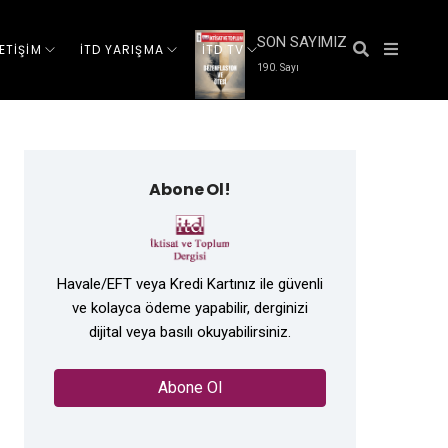
SON SAYIMIZ
LETİŞİM
İTD YARIŞMA
İTD TV
190. Sayı
Abone Ol!
Havale/EFT veya Kredi Kartınız ile güvenli
ve kolayca ödeme yapabilir, derginizi
dijital veya basılı okuyabilirsiniz.
Abone Ol