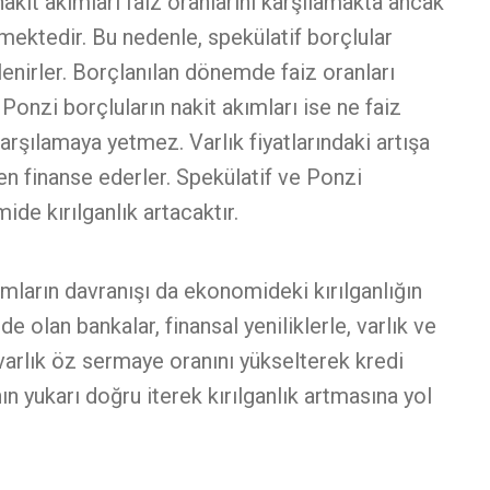
 nakit akımları faiz oranlarını karşılamakta ancak
mektedir. Bu nedenle, spekülatif borçlular
lenirler. Borçlanılan dönemde faiz oranları
 Ponzi borçluların nakit akımları ise ne faiz
rşılamaya yetmez. Varlık fiyatlarındaki artışa
en finanse ederler. Spekülatif ve Ponzi
ide kırılganlık artacaktır.
mların davranışı da ekonomideki kırılganlığın
de olan bankalar, finansal yeniliklerle, varlık ve
 varlık öz sermaye oranını yükselterek kredi
ının yukarı doğru iterek kırılganlık artmasına yol