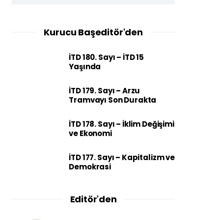
Kurucu Başeditör'den
İTD 180. Sayı – İTD 15
Yaşında
İTD 179. Sayı – Arzu
Tramvayı Son Durakta
İTD 178. Sayı – İklim Değişimi
ve Ekonomi
İTD 177. Sayı – Kapitalizm ve
Demokrasi
Editör'den