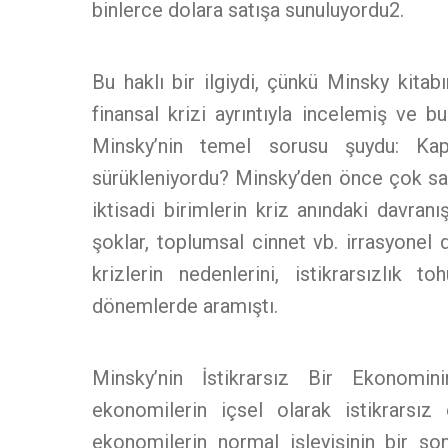
binlerce dolara satışa sunuluyordu2.
Bu haklı bir ilgiydi, çünkü Minsky kitabı
finansal krizi ayrıntıyla incelemiş ve b
Minsky’nin temel sorusu şuydu: Kapi
sürükleniyordu? Minsky’den önce çok sayı
iktisadi birimlerin kriz anındaki davranı
şoklar, toplumsal cinnet vb. irrasyonel 
krizlerin nedenlerini, istikrarsızlık t
dönemlerde aramıştı.
Minsky’nin İstikrarsız Bir Ekonomini
ekonomilerin içsel olarak istikrarsız o
ekonomilerin normal işleyişinin bir son